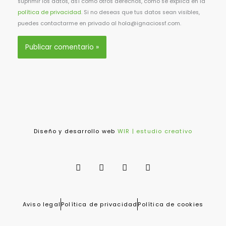
suprimir los datos, así como otros derechos, como se explica en la
política de privacidad
. Si no deseas que tus datos sean visibles,
puedes contactarme en privado al hola@ignaciossf.com.
Diseño y desarrollo web
WIR | estudio creativo
T
F
I
S
w
a
n
p
i
c
s
o
t
e
t
t
t
b
a
i
e
o
g
f
Aviso legal
Política de privacidad
Política de cookies
r
o
r
y
k
a