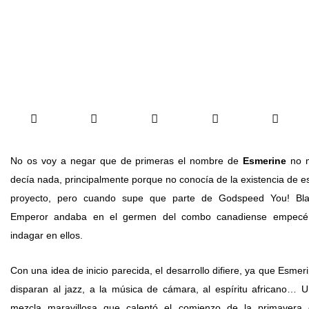
No os voy a negar que de primeras el nombre de
Esmerine
no 
decía nada, principalmente porque no conocía de la existencia de e
proyecto, pero cuando supe que parte de Godspeed You! Bla
Emperor andaba en el germen del combo canadiense empecé
indagar en ellos.
Con una idea de inicio parecida, el desarrollo difiere, ya que Esmer
disparan al jazz, a la música de cámara, al espíritu africano… 
mezcla maravillosa que calentó el comienzo de la primavera