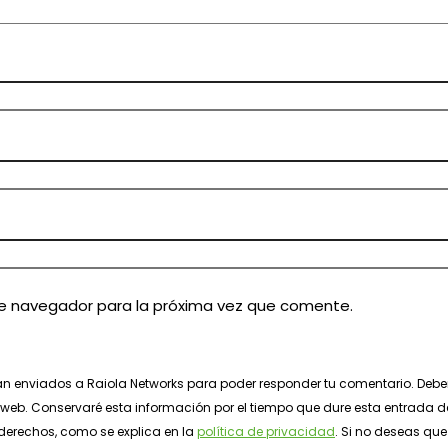
te navegador para la próxima vez que comente.
án enviados a Raiola Networks para poder responder tu comentario. Deber
io web. Conservaré esta información por el tiempo que dure esta entrada d
 derechos, como se explica en la
política de privacidad
. Si no deseas qu