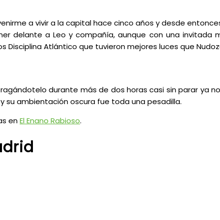
nirme a vivir a la capital hace cinco años y desde entonc
ner delante a Leo y compañía, aunque con una invitada m
os Disciplina Atlántico que tuvieron mejores luces que Nudoz
 tragándotelo durante más de dos horas casi sin parar ya no
 y su ambientación oscura fue toda una pesadilla.
ías en
El Enano Rabioso
.
adrid