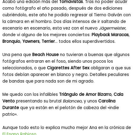
Acabó una edición más del
Tomavistas
. Tras no poder acudir
como fotógrafo el año pasado, después de dos ediciones
cubriéndolo, este año he podido regresar al Tierno Galván con
la cámara en el hombro. Dos días intensos de ir saltando de
escenario en escenario, esta vez con el nuevo
Jägermeister
,
donde vi alguno de los mejores conciertos:
Playback Maracas
,
Bronquio
,
Yawners
,
Terrier
… todos ellos superdivertidos.
Una pena que
Beach House
no tuvieran a buenas que algunos
fotógrafos entraran en el foso, siendo unos pocos los
seleccionados, o que
Cigarettes After Sex
obligaran a que sus
fotos debían aparecer en blanco y negro. Detalles peculiares
de bandas que para nada son de mi agrado.
Me quedo con los infalibles
Triángulo de Amor Bizarro
,
Cala
Vento
presentando su brutal
Balanceo
, y unos
Carolina
Durante
que ya están en el pelotón de cabeza del «indie
patrio».
Aunque todo esto lo explica mucho mejor Ana en la crónica de
El Enano Rabioso
.