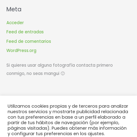
Meta
Acceder
Feed de entradas
Feed de comentarios
WordPress.org
Si quieres usar alguna fotografía contacta primero
conmigo, no seas mangui 🙂
Utilizamos cookies propias y de terceros para analizar
Diseño y desarrollo web
WIR | estudio creativo
nuestros servicios y mostrarte publicidad relacionada
con tus preferencias en base a un perfil elaborado a
partir de tus hábitos de navegación (por ejemplo,
páginas visitadas). Puedes obtener más información
T
F
I
S
y configurar tus preferencias en los ajustes.
w
a
n
p