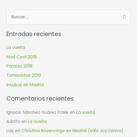
B
u
Entradas recientes
s
c
La vuelta
a
Mad Cool 2019
r
Paraíso 2019
p
Tomavistas 2019
o
r
Incubus en Madrid
:
Comentarios recientes
Ignacio Sánchez-Suárez Fraile
en
La vuelta
Adolfo
en
La vuelta
Luis
en
Christina Rosenvinge en Madrid (sala Joy Eslava)