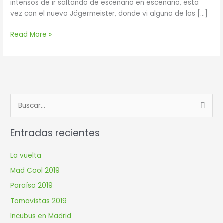
intensos de ir saltando de escenario en escenario, esta
vez con el nuevo Jägermeister, donde vi alguno de los […]
Read More »
B
u
Entradas recientes
s
c
La vuelta
a
Mad Cool 2019
r
Paraíso 2019
p
Tomavistas 2019
o
r
Incubus en Madrid