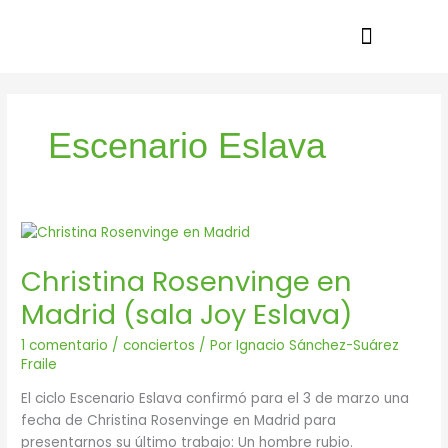
Ir
al
contenido
Escenario Eslava
Christina
Rosenvinge
Christina Rosenvinge en
en
Madrid
Madrid (sala Joy Eslava)
(sala
Joy
1 comentario
/
conciertos
/ Por
Ignacio Sánchez-Suárez
Eslava)
Fraile
El ciclo Escenario Eslava confirmó para el 3 de marzo una
fecha de Christina Rosenvinge en Madrid para
presentarnos su último trabajo: Un hombre rubio.