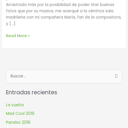
Arrastrado más por la posibilidad de poder tirar buenas
fotos que por su música, me acerqué a la céntrica sala
madrileña con mi compañera María, fan de la compositora,
y […]
Read More »
B
u
Entradas recientes
s
c
La vuelta
a
Mad Cool 2019
r
Paraíso 2019
p