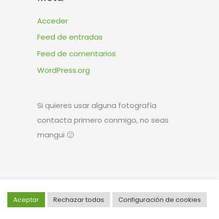
Acceder
Feed de entradas
Feed de comentarios
WordPress.org
Si quieres usar alguna fotografía
contacta primero conmigo, no seas
mangui 🙂
Diseño y desarrollo web
WIR | estudio creativo
Aceptar
Rechazar todas
Configuración de cookies