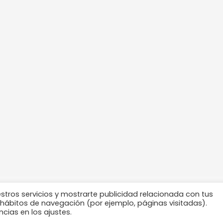
T
F
I
S
estros servicios y mostrarte publicidad relacionada con tus
w
a
n
p
s hábitos de navegación (por ejemplo, páginas visitadas).
i
c
s
o
cias en los ajustes.
t
e
t
t