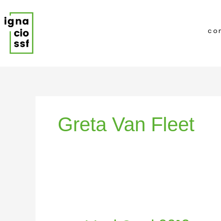
Ir
al
contenido
co
Greta Van Fleet
Mad
Cool