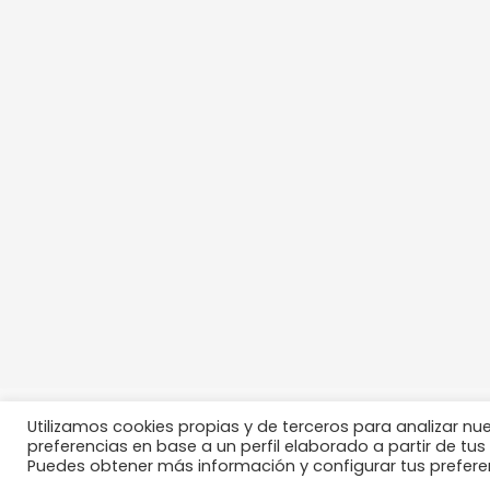
Utilizamos cookies propias y de terceros para analizar nu
Aviso legal
Política de privacidad
Política de cookies
preferencias en base a un perfil elaborado a partir de tu
Puedes obtener más información y configurar tus preferen