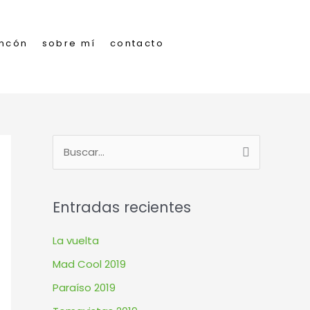
incón
sobre mí
contacto
B
u
s
Entradas recientes
c
a
La vuelta
r
Mad Cool 2019
p
Paraíso 2019
o