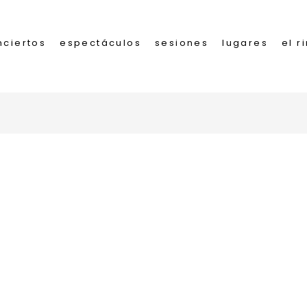
nciertos
espectáculos
sesiones
lugares
el r