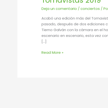
Tomavistas 2019
Deja un comentario
/
conciertos
/ P
Acabó una edición más del Tomavist
pasado, después de dos ediciones cu
Tierno Galván con la cámara en el ho
escenario en escenario, esta vez con
[…]
Read More »