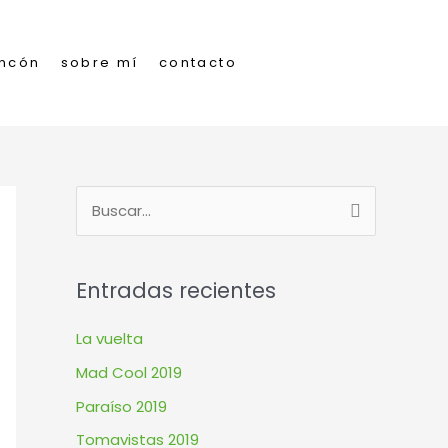
incón
sobre mí
contacto
B
u
s
Entradas recientes
c
a
La vuelta
r
Mad Cool 2019
p
Paraíso 2019
o
Tomavistas 2019