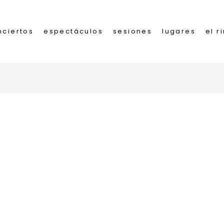
nciertos
espectáculos
sesiones
lugares
el r