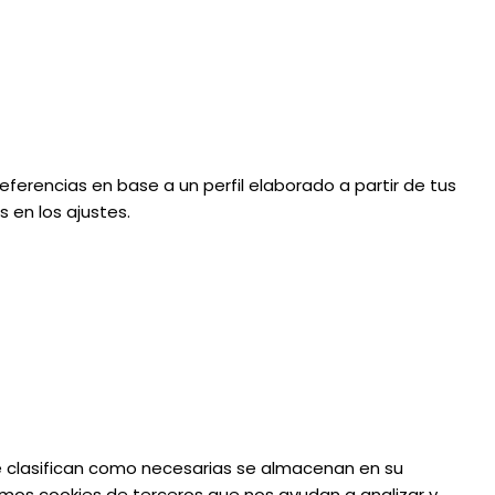
eferencias en base a un perfil elaborado a partir de tus
 en los ajustes.
 se clasifican como necesarias se almacenan en su
amos cookies de terceros que nos ayudan a analizar y