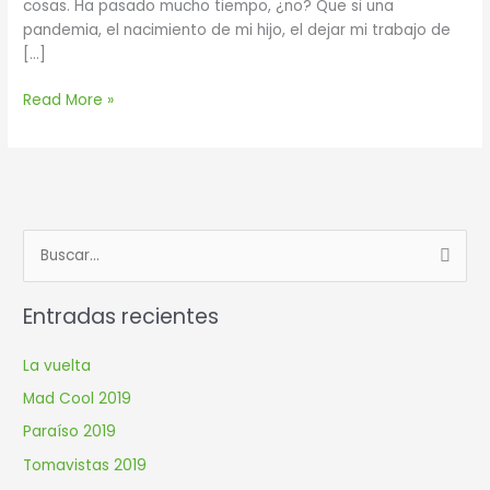
cosas. Ha pasado mucho tiempo, ¿no? Que si una
pandemia, el nacimiento de mi hijo, el dejar mi trabajo de
[…]
Read More »
B
u
Entradas recientes
s
c
La vuelta
a
Mad Cool 2019
r
Paraíso 2019
p
Tomavistas 2019
o