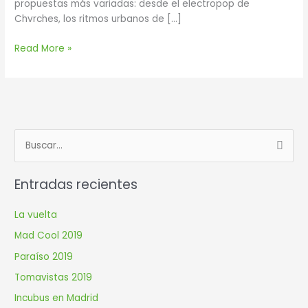
propuestas más variadas: desde el electropop de
Chvrches, los ritmos urbanos de […]
Read More »
B
u
Entradas recientes
s
c
La vuelta
a
Mad Cool 2019
r
Paraíso 2019
p
Tomavistas 2019
o
r
Incubus en Madrid