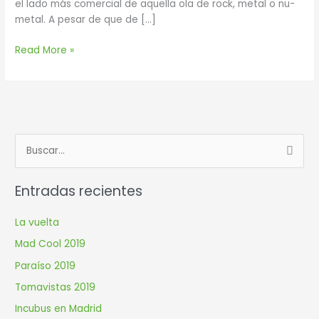
el lado más comercial de aquella ola de rock, metal o nu-
metal. A pesar de que de […]
Read More »
B
u
Entradas recientes
s
c
La vuelta
a
Mad Cool 2019
r
Paraíso 2019
p
Tomavistas 2019
o
r
Incubus en Madrid