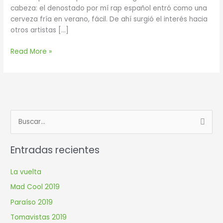
cabeza: el denostado por mí rap español entró como una
cerveza fría en verano, fácil. De ahí surgió el interés hacia
otros artistas […]
Read More »
B
u
Entradas recientes
s
c
La vuelta
a
Mad Cool 2019
r
Paraíso 2019
p
Tomavistas 2019
o