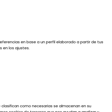
eferencias en base a un perfil elaborado a partir de tus
 en los ajustes.
 se clasifican como necesarias se almacenan en su
amos cookies de terceros que nos ayudan a analizar y