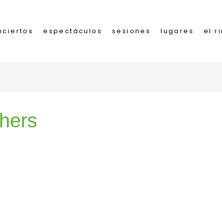
nciertos
espectáculos
sesiones
lugares
el r
hers