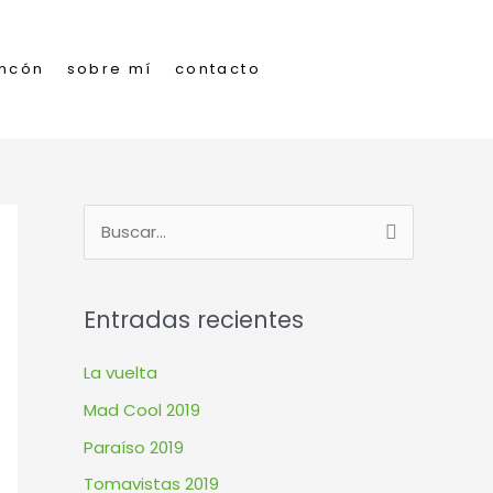
incón
sobre mí
contacto
B
u
s
Entradas recientes
c
a
La vuelta
r
Mad Cool 2019
p
Paraíso 2019
o
Tomavistas 2019