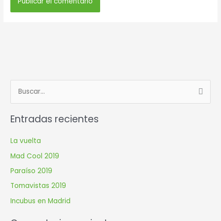
B
u
Entradas recientes
s
c
La vuelta
a
Mad Cool 2019
r
Paraíso 2019
p
Tomavistas 2019
o
r
Incubus en Madrid
: