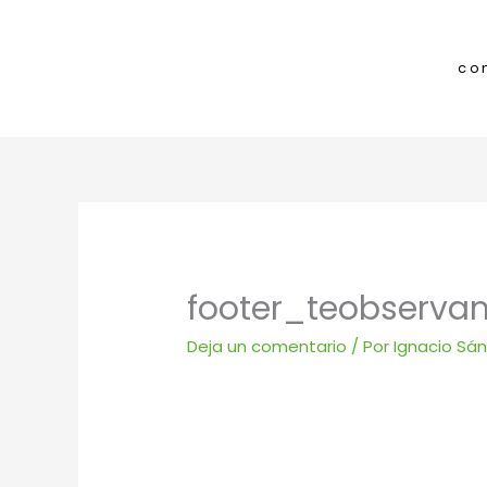
Ir
al
contenido
co
footer_teobserv
Deja un comentario
/ Por
Ignacio Sá