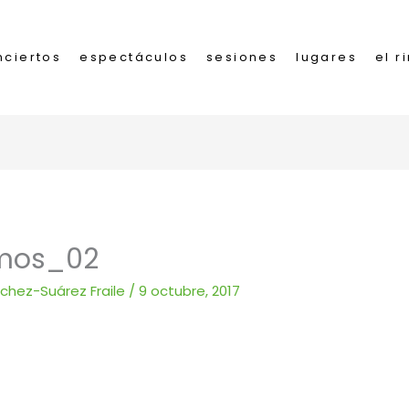
nciertos
espectáculos
sesiones
lugares
el r
amos_02
nchez-Suárez Fraile
/
9 octubre, 2017