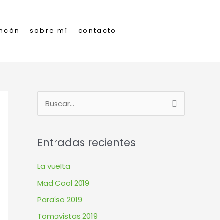
incón
sobre mí
contacto
B
u
s
Entradas recientes
c
a
La vuelta
r
Mad Cool 2019
p
Paraíso 2019
o
Tomavistas 2019