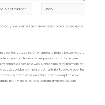
o
Web
ónico*
ónico y web en este navegador para la próxima
ble por tus datos y serán enviados a Raiola Networks para
nder que esta información es pública, y los datos que
er visitante de este sitio web. Conservaré esta información
o que tú decidas eliminar el comentario. Puedes ejercer tus
os datos, así como otros derechos, como se explica en la
s datos sean visibles, puedes contactarme en privado