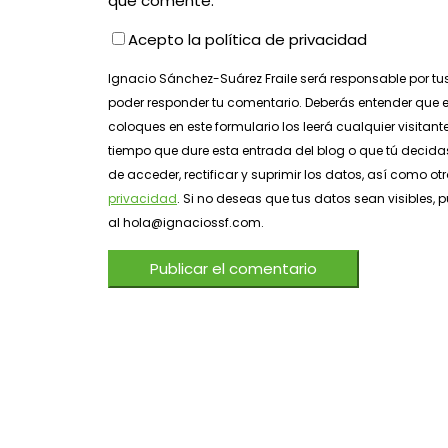
que comente.
Acepto la política de privacidad
Ignacio Sánchez-Suárez Fraile será responsable por tu
poder responder tu comentario. Deberás entender que e
coloques en este formulario los leerá cualquier visitant
tiempo que dure esta entrada del blog o que tú decidas
de acceder, rectificar y suprimir los datos, así como o
privacidad
. Si no deseas que tus datos sean visibles
al hola@ignaciossf.com.