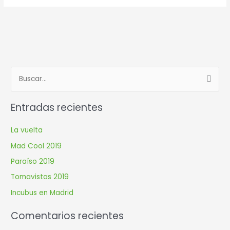
B
u
Entradas recientes
s
c
La vuelta
a
Mad Cool 2019
r
Paraíso 2019
p
Tomavistas 2019
o
r
Incubus en Madrid
:
Comentarios recientes