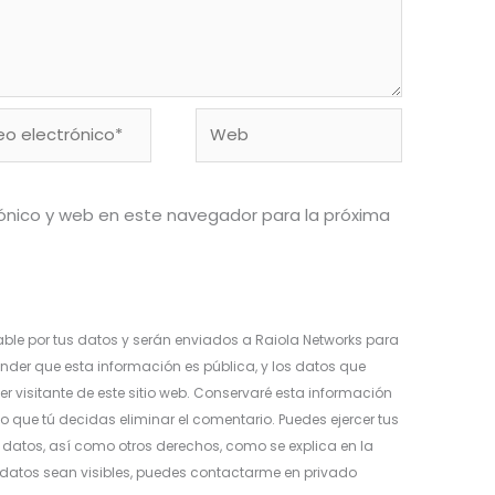
o
Web
ónico*
ónico y web en este navegador para la próxima
ble por tus datos y serán enviados a Raiola Networks para
nder que esta información es pública, y los datos que
er visitante de este sitio web. Conservaré esta información
o que tú decidas eliminar el comentario. Puedes ejercer tus
os datos, así como otros derechos, como se explica en la
s datos sean visibles, puedes contactarme en privado