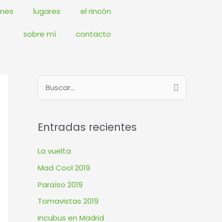
ones
lugares
el rincón
sobre mí
contacto
B
u
s
Entradas recientes
c
a
La vuelta
r
Mad Cool 2019
p
Paraíso 2019
o
Tomavistas 2019
r
Incubus en Madrid