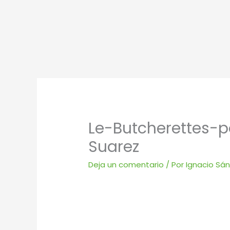
Ir
al
contenido
Le-Butcherettes-
Suarez
Deja un comentario
/ Por
Ignacio Sá