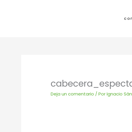
Ir
al
contenido
co
cabecera_espect
Deja un comentario
/ Por
Ignacio Sá