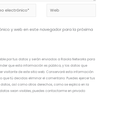
o
Web
ónico*
ónico y web en este navegador para la próxima
ble por tus datos y serán enviados a Raiola Networks para
nder que esta información es pública, y los datos que
er visitante de este sitio web. Conservaré esta información
o que tú decidas eliminar el comentario. Puedes ejercer tus
os datos, así como otros derechos, como se explica en la
s datos sean visibles, puedes contactarme en privado