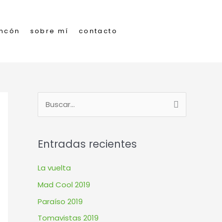
incón
sobre mí
contacto
B
u
s
Entradas recientes
c
a
La vuelta
r
Mad Cool 2019
p
Paraíso 2019
o
Tomavistas 2019