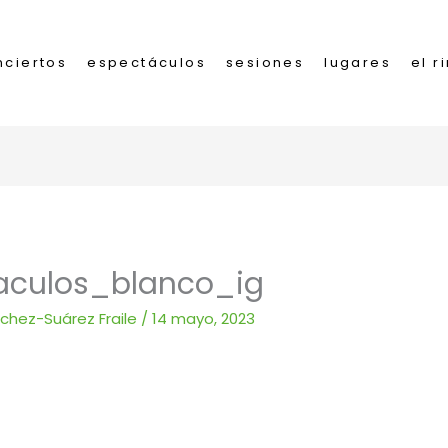
nciertos
espectáculos
sesiones
lugares
el r
aculos_blanco_ig
nchez-Suárez Fraile
/
14 mayo, 2023