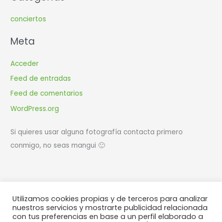
conciertos
Meta
Acceder
Feed de entradas
Feed de comentarios
WordPress.org
Si quieres usar alguna fotografía contacta primero
conmigo, no seas mangui 🙂
Utilizamos cookies propias y de terceros para analizar
Diseño y desarrollo web
WIR | estudio creativo
nuestros servicios y mostrarte publicidad relacionada
con tus preferencias en base a un perfil elaborado a