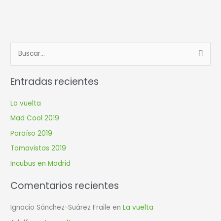
B
u
Entradas recientes
s
c
La vuelta
a
Mad Cool 2019
r
Paraíso 2019
p
Tomavistas 2019
o
r
Incubus en Madrid
:
Comentarios recientes
Ignacio Sánchez-Suárez Fraile
en
La vuelta