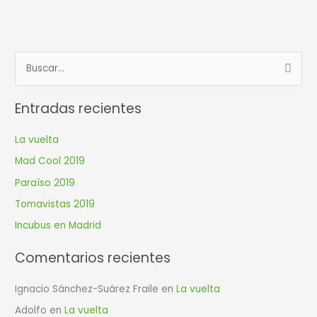
B
u
Entradas recientes
s
c
La vuelta
a
Mad Cool 2019
r
Paraíso 2019
p
Tomavistas 2019
o
r
Incubus en Madrid
:
Comentarios recientes
Ignacio Sánchez-Suárez Fraile
en
La vuelta
Adolfo
en
La vuelta