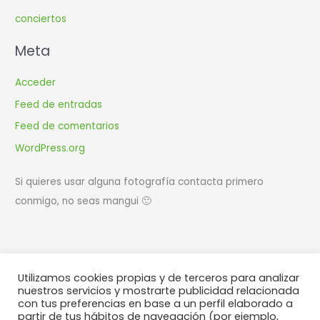
conciertos
Meta
Acceder
Feed de entradas
Feed de comentarios
WordPress.org
Si quieres usar alguna fotografía contacta primero
conmigo, no seas mangui 🙂
Utilizamos cookies propias y de terceros para analizar
Diseño y desarrollo web
WIR | estudio creativo
nuestros servicios y mostrarte publicidad relacionada
con tus preferencias en base a un perfil elaborado a
partir de tus hábitos de navegación (por ejemplo,