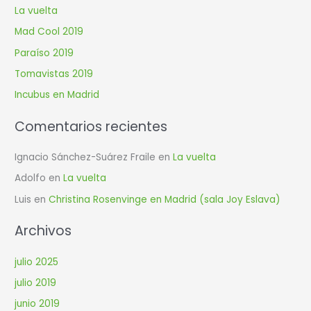
La vuelta
a
Mad Cool 2019
r
Paraíso 2019
p
Tomavistas 2019
o
r
Incubus en Madrid
:
Comentarios recientes
Ignacio Sánchez-Suárez Fraile
en
La vuelta
Adolfo
en
La vuelta
Luis
en
Christina Rosenvinge en Madrid (sala Joy Eslava)
Archivos
julio 2025
julio 2019
junio 2019