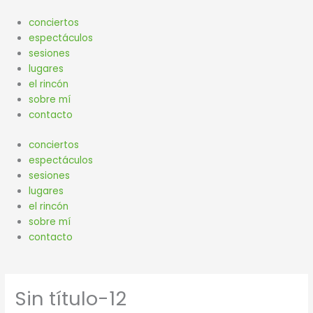
Ir
al
conciertos
contenido
espectáculos
sesiones
lugares
el rincón
sobre mí
contacto
conciertos
espectáculos
sesiones
lugares
el rincón
sobre mí
contacto
Sin título-12