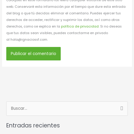
coloques en este formulario los leerá cualquier visitante de este sitio
web. Conservaré esta información por el tiempo que dure esta entrada
del blog o que tú decidas eliminar el comentario. Puedes ejercer tus
derechos de acceder, rectificar y suprimir los datos, así como otros
derechos, como se explica en la
política de privacidad
. Si no deseas
que tus datos sean visibles, puedes contactarme en privado
al hola@ignaciossf.com.
B
u
Entradas recientes
s
c