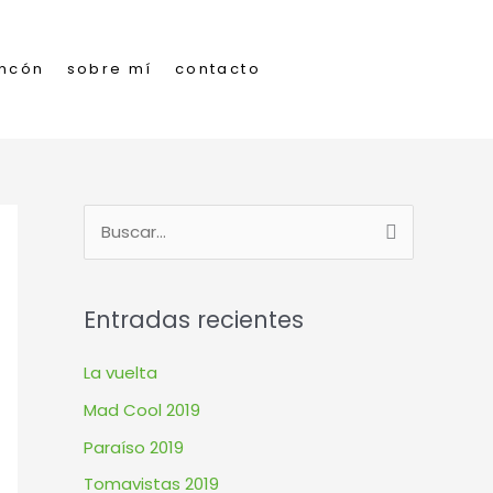
incón
sobre mí
contacto
B
u
s
Entradas recientes
c
a
La vuelta
r
Mad Cool 2019
p
Paraíso 2019
o
Tomavistas 2019