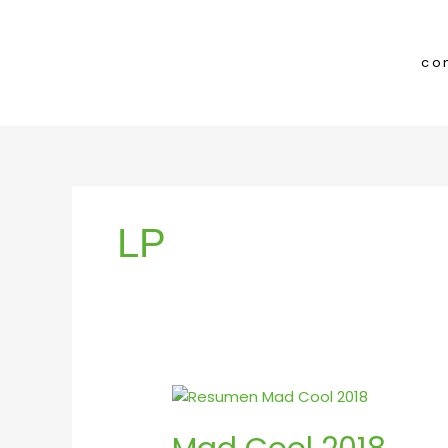
Ir
al
contenido
co
LP
Mad
Cool
2018