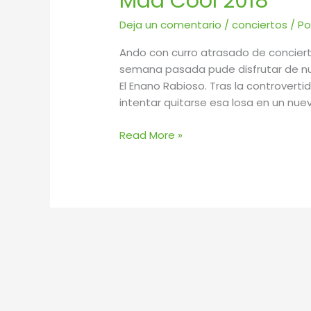
Mad Cool 2018
Deja un comentario
/
conciertos
/ P
Ando con curro atrasado de conciert
semana pasada pude disfrutar de nue
El Enano Rabioso. Tras la controverti
intentar quitarse esa losa en un nue
Read More »