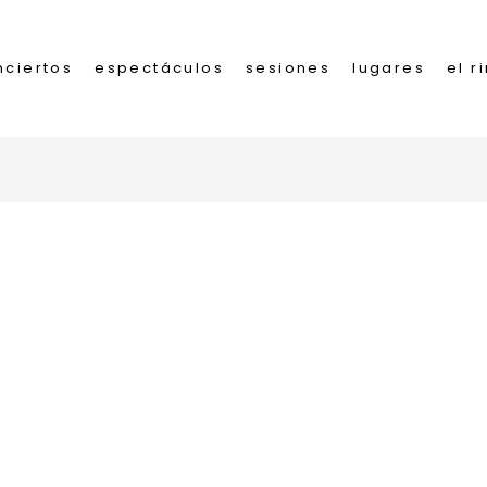
nciertos
espectáculos
sesiones
lugares
el r