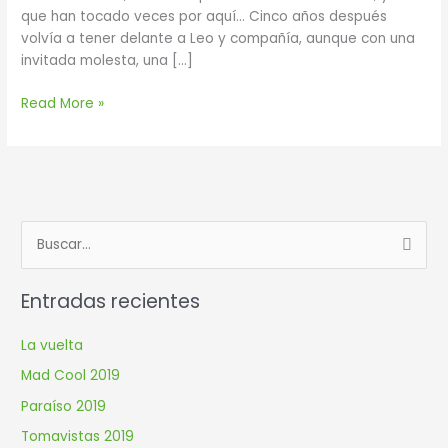
que han tocado veces por aquí… Cinco años después
volvía a tener delante a Leo y compañía, aunque con una
invitada molesta, una […]
Read More »
B
u
Entradas recientes
s
c
La vuelta
a
Mad Cool 2019
r
Paraíso 2019
p
Tomavistas 2019
o