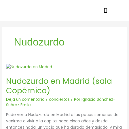
Ir
al
contenido
Nudozurdo
Nudozurdo
en
Nudozurdo en Madrid (sala
Madrid
(sala
Copérnico)
Copérnico)
Deja un comentario
/
conciertos
/ Por
Ignacio Sánchez-
Suárez Fraile
Pude ver a Nudozurdo en Madrid a las pocas semanas de
venirme a vivir a la capital hace cinco años y desde
entonces nada, un vacío que ha durado demasiado, y mira