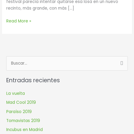
festival parecía intentar quitarse esa losa en un nuevo
recinto, más grande, con más […]
Read More »
B
u
Entradas recientes
s
c
La vuelta
a
Mad Cool 2019
r
Paraíso 2019
p
Tomavistas 2019
o
r
Incubus en Madrid