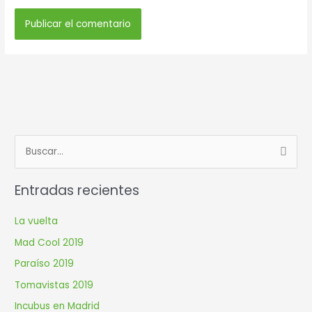
B
u
Entradas recientes
s
c
La vuelta
a
Mad Cool 2019
r
Paraíso 2019
p
Tomavistas 2019
o
r
Incubus en Madrid