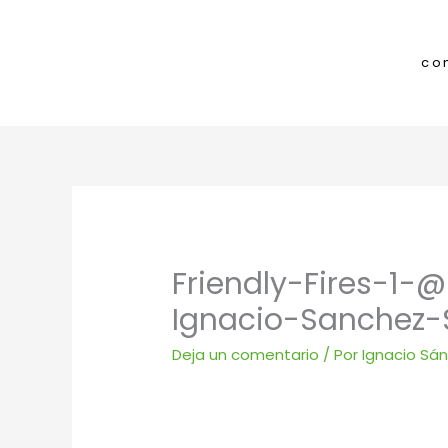
Ir
al
contenido
co
Friendly-Fires-1-
Ignacio-Sanchez-
Deja un comentario
/ Por
Ignacio Sá