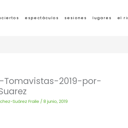
nciertos
espectáculos
sesiones
lugares
el r
@-Tomavistas-2019-por-
Suarez
nchez-Suárez Fraile
/
8 junio, 2019