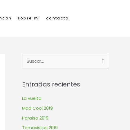
incón
sobre mí
contacto
B
u
s
Entradas recientes
c
a
La vuelta
r
Mad Cool 2019
p
Paraíso 2019
o
Tomavistas 2019