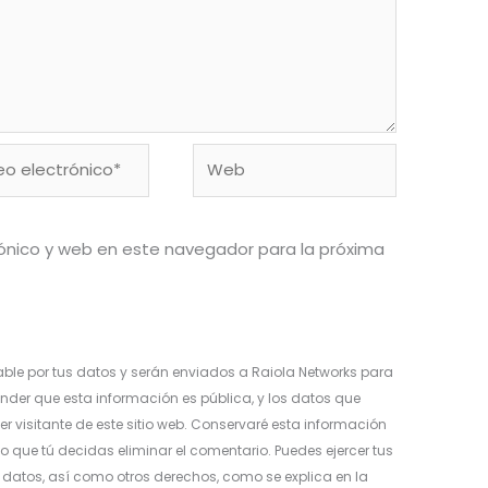
o
Web
ónico*
ónico y web en este navegador para la próxima
ble por tus datos y serán enviados a Raiola Networks para
nder que esta información es pública, y los datos que
er visitante de este sitio web. Conservaré esta información
o que tú decidas eliminar el comentario. Puedes ejercer tus
os datos, así como otros derechos, como se explica en la