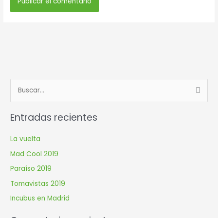
B
u
Entradas recientes
s
c
La vuelta
a
Mad Cool 2019
r
Paraíso 2019
p
Tomavistas 2019
o
r
Incubus en Madrid
: