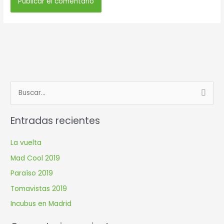
B
u
Entradas recientes
s
c
La vuelta
a
Mad Cool 2019
r
Paraíso 2019
p
Tomavistas 2019
o
r
Incubus en Madrid
: