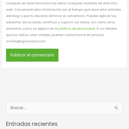
coloques en este formulario los leerá cualquier visitante de este sitio
web. Conservaré esta información por el tiempo que dure esta entrada
del blog o que tú decidas eliminar el comentario. Puedes ejercer tus
derechos de acceder, rectificar y suprimir los datos, así como otros
derechos, como se explica en la
política de privacidad
. Si no deseas
que tus datos sean visibles, puedes contactarme en privado
al hola@ignaciossf.com.
B
u
Entradas recientes
s