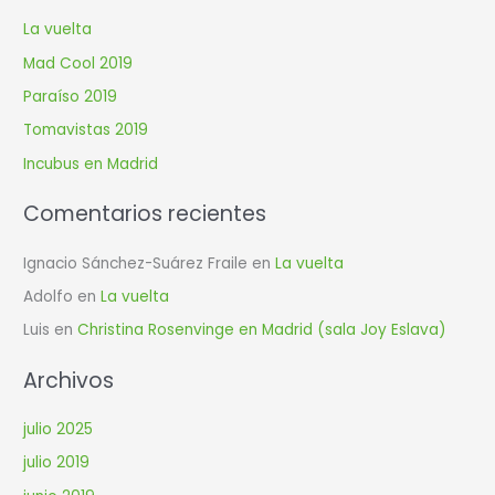
c
La vuelta
a
Mad Cool 2019
r
Paraíso 2019
p
Tomavistas 2019
o
r
Incubus en Madrid
:
Comentarios recientes
Ignacio Sánchez-Suárez Fraile
en
La vuelta
Adolfo
en
La vuelta
Luis
en
Christina Rosenvinge en Madrid (sala Joy Eslava)
Archivos
julio 2025
julio 2019