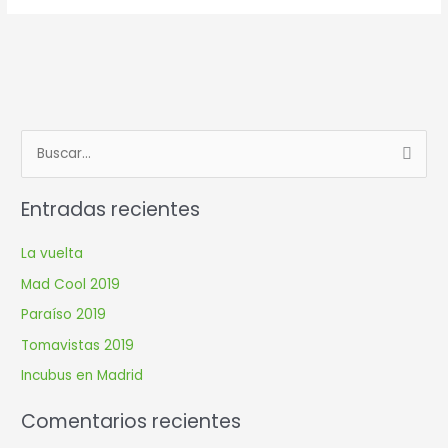
B
u
Entradas recientes
s
c
La vuelta
a
Mad Cool 2019
r
Paraíso 2019
p
Tomavistas 2019
o
r
Incubus en Madrid
:
Comentarios recientes