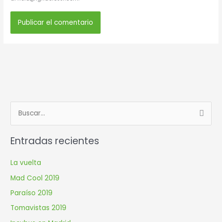
B
u
Entradas recientes
s
c
La vuelta
a
Mad Cool 2019
r
Paraíso 2019
p
Tomavistas 2019
o
r