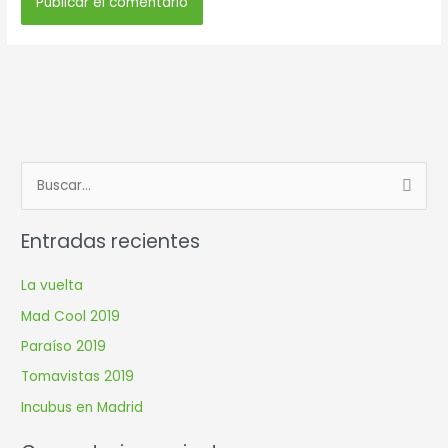
B
u
Entradas recientes
s
c
La vuelta
a
Mad Cool 2019
r
Paraíso 2019
p
Tomavistas 2019
o
r
Incubus en Madrid
: