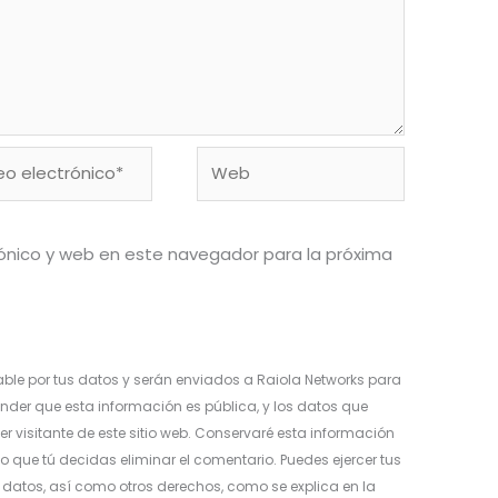
o
Web
ónico*
ónico y web en este navegador para la próxima
ble por tus datos y serán enviados a Raiola Networks para
nder que esta información es pública, y los datos que
er visitante de este sitio web. Conservaré esta información
o que tú decidas eliminar el comentario. Puedes ejercer tus
os datos, así como otros derechos, como se explica en la