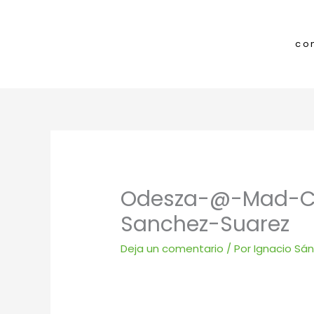
Ir
al
contenido
co
Odesza-@-Mad-Co
Sanchez-Suarez
Deja un comentario
/ Por
Ignacio Sá