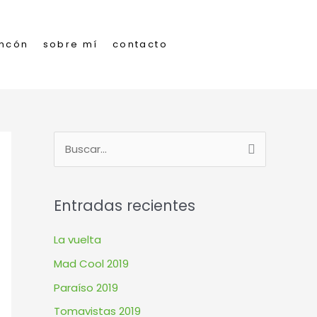
incón
sobre mí
contacto
B
u
s
Entradas recientes
c
a
La vuelta
r
Mad Cool 2019
p
Paraíso 2019
o
Tomavistas 2019