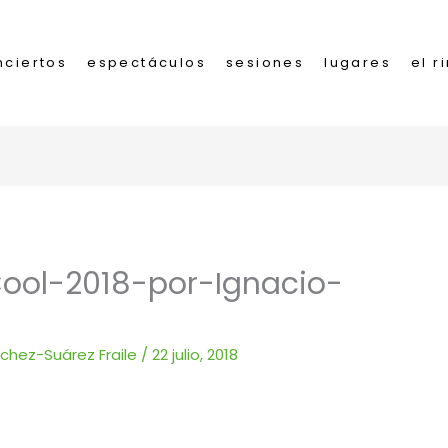
nciertos
espectáculos
sesiones
lugares
el r
ol-2018-por-Ignacio-
nchez-Suárez Fraile
/
22 julio, 2018