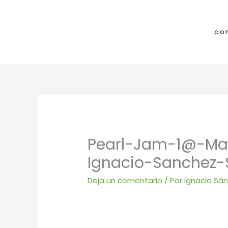
Ir
al
contenido
co
Pearl-Jam-1@-Ma
Ignacio-Sanchez-
Deja un comentario
/ Por
Ignacio Sá