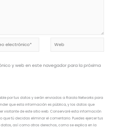
o
Web
ónico*
ónico y web en este navegador para la próxima
ble por tus datos y serán enviados a Raiola Networks para
nder que esta información es pública, y los datos que
er visitante de este sitio web. Conservaré esta información
o que tú decidas eliminar el comentario. Puedes ejercer tus
os datos, así como otros derechos, como se explica en la