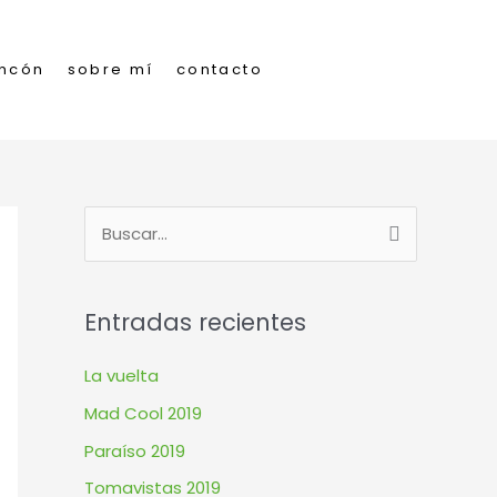
incón
sobre mí
contacto
B
u
s
Entradas recientes
c
a
La vuelta
r
Mad Cool 2019
p
Paraíso 2019
o
Tomavistas 2019