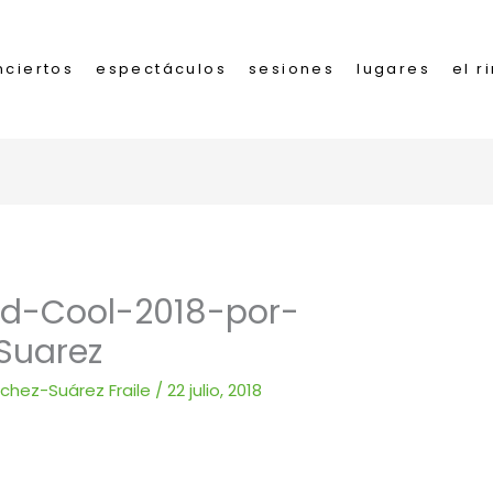
nciertos
espectáculos
sesiones
lugares
el r
d-Cool-2018-por-
Suarez
nchez-Suárez Fraile
/
22 julio, 2018