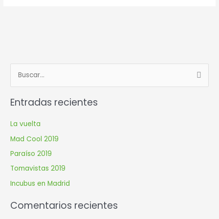
B
u
Entradas recientes
s
c
La vuelta
a
Mad Cool 2019
r
Paraíso 2019
p
Tomavistas 2019
o
r
Incubus en Madrid
:
Comentarios recientes